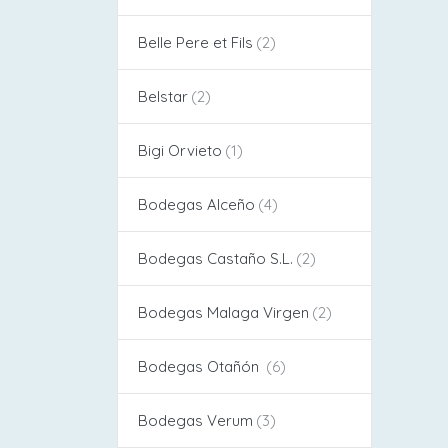
Belle Pere et Fils
Belstar
Bigi Orvieto
Bodegas Alceño​
Bodegas Castaño S.L.
Bodegas Malaga Virgen
Bodegas Otañón
Bodegas Verum