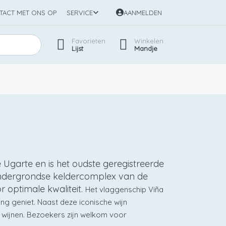
TACT MET ONS OP
SERVICE
AANMELDEN
Favorieten
Winkelen
Lijst
Mandje
 Ugarte en is het oudste geregistreerde
e ondergrondse keldercomplex van de
r optimale kwaliteit.
Het vlaggenschip Viña
ing geniet. Naast deze iconische wijn
 wijnen. Bezoekers zijn welkom voor