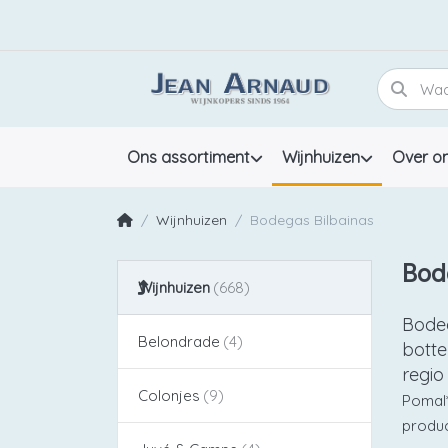
Ons assortiment
Wijnhuizen
Over o
Wijnhuizen
Bodegas Bilbainas
Bod
Wijnhuizen
Bodeg
Belondrade
botte
regio
Colonjes
Pomal*
produc