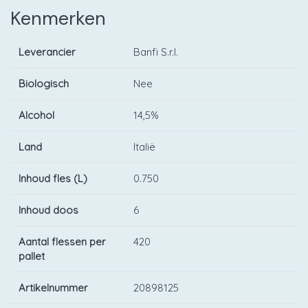
Kenmerken
Leverancier
Banfi S.r.l.
Biologisch
Nee
Alcohol
14,5%
Land
Italië
Inhoud fles (L)
0.750
Inhoud doos
6
Aantal flessen per
420
pallet
Artikelnummer
20898125