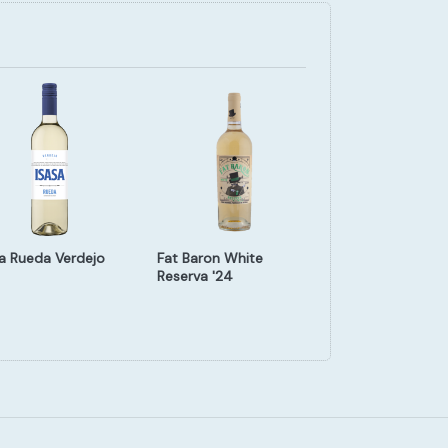
sa Rueda Verdejo
Fat Baron White
Valdihuete Verd
Reserva '24