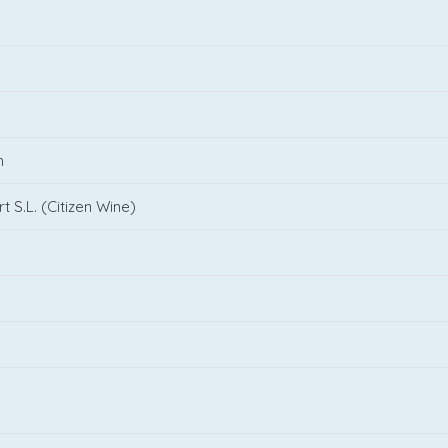
n
 S.L. (Citizen Wine)