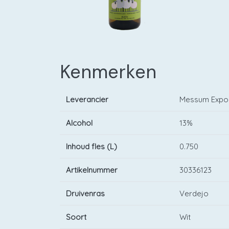
Kenmerken
Leverancier
Messum Export
Alcohol
13%
Inhoud fles (L)
0.750
Artikelnummer
30336123
Druivenras
Verdejo
Soort
Wit