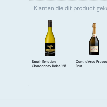
Klanten die dit product ge
mal Crianza
South Emotion
Conti d'Arco Prose
rio '22
Chardonnay Boisé '25
Brut