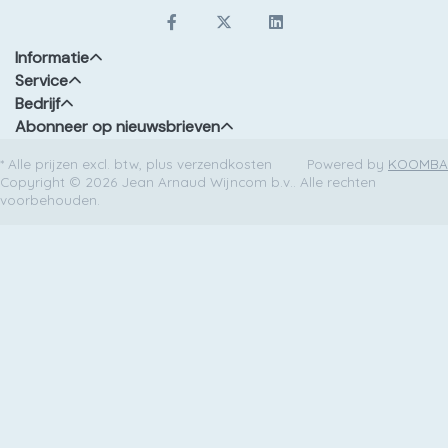
Informatie
Service
Bedrijf
Abonneer op nieuwsbrieven
* Alle prijzen excl. btw, plus verzendkosten
Powered by
KOOMBA
Copyright © 2026 Jean Arnaud Wijncom b.v.. Alle rechten
voorbehouden.