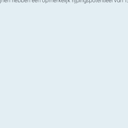
jnen hebben een opmerkelijk rijpingspotentieel van 15