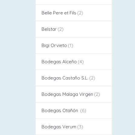
Belle Pere et Fils
Belstar
Bigi Orvieto
Bodegas Alceño​
Bodegas Castaño S.L.
Bodegas Malaga Virgen
Bodegas Otañón
Bodegas Verum