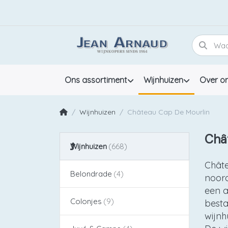
Ons assortiment
Wijnhuizen
Over o
Wijnhuizen
Château Cap De Mourlin
Châ
Wijnhuizen
Châte
Belondrade
noord
een 
Colonjes
besta
wijnh