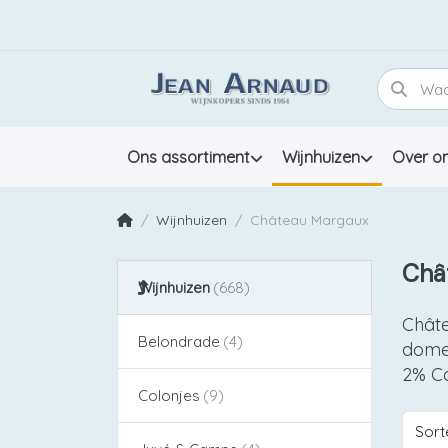
Ons assortiment
Wijnhuizen
Over o
Wijnhuizen
Château Margaux
Châ
Wijnhuizen
Châte
Belondrade
domei
2% Ca
Colonjes
Sort