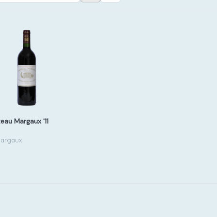
eau Margaux '11
argaux