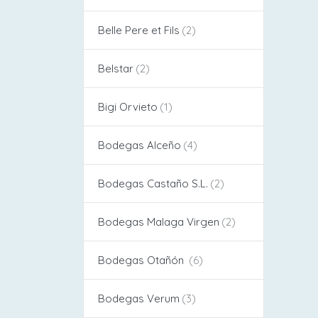
Belle Pere et Fils
Belstar
Bigi Orvieto
Bodegas Alceño​
Bodegas Castaño S.L.
Bodegas Malaga Virgen
Bodegas Otañón
Bodegas Verum